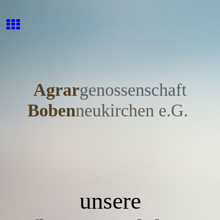
Agrar
genossensc
h
aft
Bobe
n
neukirchen e.G.
unsere