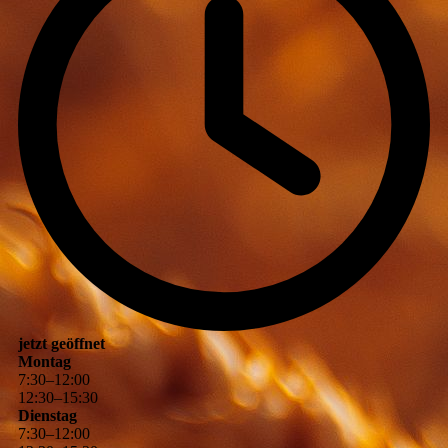
jetzt geöffnet
Montag
7
:
30
–
12
:
00
12
:
30
–
15
:
30
Dienstag
7
:
30
–
12
:
00