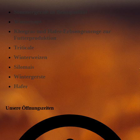
Sommergerste
in Brauqualität
Winterraps
Kleegras und Hafer-Erbsengemenge zur
Futterproduktion
Triticale
Winterweizen
Silomais
Wintergerste
Hafer
Unsere Öffnungszeiten