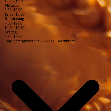
12
:
30
–
15
:
30
Mittwoch
7
:
30
–
12
:
00
12
:
30
–
15
:
30
Donnerstag
7
:
30
–
12
:
00
12
:
30
–
15
:
30
Freitag
7
:
30
–
12
:
00
Engelhardtsgrüner Str. 24 08606 Bösenbrunn