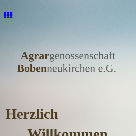
Agrar
genossensc
h
aft
Bobe
n
neukirchen e.G.
Herzlich
Willkommen