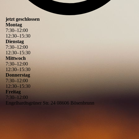
jetzt geschlossen
Montag
7
:
30
–
12
:
00
12
:
30
–
15
:
30
Dienstag
7
:
30
–
12
:
00
12
:
30
–
15
:
30
Mittwoch
7
:
30
–
12
:
00
12
:
30
–
15
:
30
Donnerstag
7
:
30
–
12
:
00
12
:
30
–
15
:
30
Freitag
7
:
30
–
12
:
00
Engelhardtsgrüner Str. 24 08606 Bösenbrunn