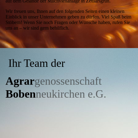
auf dem Gelände der Milchviehanlage in Zettlarsgrün.
Wir freuen uns, Ihnen auf den folgenden Seiten einen kleinen
Einblick in unser Unternehmen geben zu dürfen. Viel Spaß beim
Stöbern! Wenn Sie noch Fragen oder Wünsche haben, rufen Sie
uns an – wir sind gern behilflich.
I
hr Team der
Agrar
genossenschaft
Boben
neukirchen e.G.