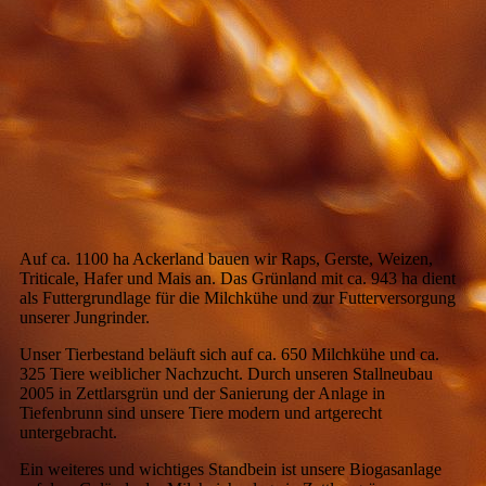
Auf ca. 1100 ha Ackerland bauen wir Raps, Gerste, Weizen,
Triticale, Hafer und Mais an. Das Grünland mit ca. 943 ha dient
als Futtergrundlage für die Milchkühe und zur Futterversorgung
unserer Jungrinder.
Unser Tierbestand beläuft sich auf ca. 650 Milchkühe und ca.
325 Tiere weiblicher Nachzucht. Durch unseren Stallneubau
2005 in Zettlarsgrün und der Sanierung der Anlage in
Tiefenbrunn sind unsere Tiere modern und artgerecht
untergebracht.
Ein weiteres und wichtiges Standbein ist unsere Biogasanlage